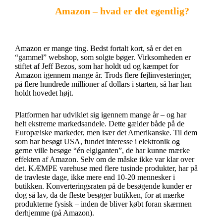
Amazon – hvad er det egentlig?
Amazon er mange ting. Bedst fortalt kort, så er det en
“gammel” webshop, som solgte bøger. Virksomheden er
stiftet af Jeff Bezos, som har holdt ud og kæmpet for
Amazon igennem mange år. Trods flere fejlinvesteringer,
på flere hundrede millioner af dollars i starten, så har han
holdt hovedet højt.
Platformen har udviklet sig igennem mange år – og har
helt ekstreme markedsandele. Dette gælder både på de
Europæiske markeder, men især det Amerikanske. Til dem
som har besøgt USA, fundet interesse i elektronik og
gerne ville besøge “én elgiganten”, de har kunne mærke
effekten af Amazon. Selv om de måske ikke var klar over
det. KÆMPE varehuse med flere tusinde produkter, har på
de travleste dage, ikke mere end 10-20 mennesker i
butikken. Konverteringsraten på de besøgende kunder er
dog så lav, da de fleste besøger butikken, for at mærke
produkterne fysisk – inden de bliver købt foran skærmen
derhjemme (på Amazon).