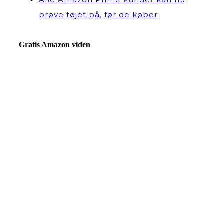
prøve tøjet på, før de køber
Gratis Amazon viden
Ønsker du at holde dig opdateret, omend det er nyheder,
tips & tricks til markedsføring eller salg på Amazon, så
tilmeld dig nyhedsbrevet og få adgang til ekslusivt
indhold.
[activecampaign form=5]
© 2018 jonaskapper.dk — All rights reserved